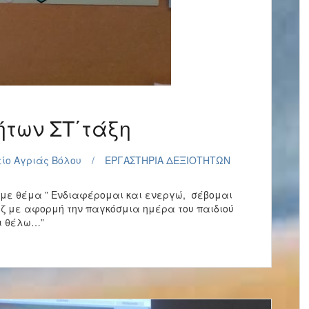
ήτων ΣΤ΄τάξη
είο Αγριάς Βόλου
ΕΡΓΑΣΤΗΡΙΑ ΔΕΞΙΟΤΗΤΩΝ
 με θέμα ” Ενδιαφέρομαι και ενεργώ, σέβομαι
ζ με αφορμή την παγκόσμια ημέρα του παιδιού
αι θέλω…”