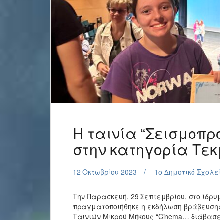
Η ταινία “Σεισμοπρ
στην κατηγορία Τε
12 Οκτωβρίου 2023
1o Δημοτικό Σχολε
Την Παρασκευή, 29 Σεπτεμβρίου, στο ίδρ
πραγματοποιήθηκε η εκδήλωση βράβευσης
Ταινιών Μικρού Μήκους “Cinema… διάβασε