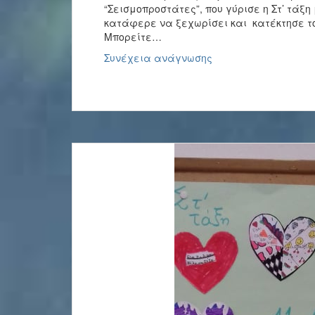
“Σεισμοπροστάτες”, που γύρισε η Στ’ τάξ
κατάφερε να ξεχωρίσει και κατέκτησε το
Μπορείτε…
Η
Συνέχεια ανάγνωσης
ταινία
“Σεισμοπροστάτες”
–
1ο
βραβείο
στην
κατηγορία
Τεκμηρίωσης