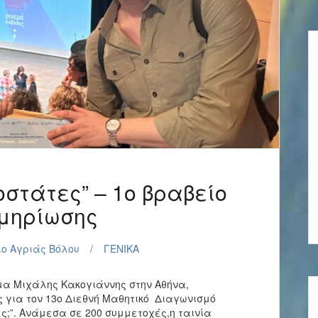
οστάτες” – 1ο βραβείο
κμηρίωσης
ίο Αγριάς Βόλου
ΓΕΝΙΚΑ
υμα Μιχάλης Κακογιάννης στην Αθήνα,
 για τον 13ο Διεθνή Μαθητικό Διαγωνισμό
ς;”. Ανάμεσα σε 200 συμμετοχές,η ταινία