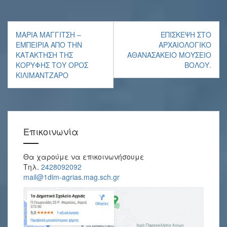
Πλοήγηση
ΜΑΡΊΑ ΜΑΓΓΊΤΣΗ –
ΕΠΊΣΚΕΨΗ ΣΤΟ
άρθρων
ΕΜΠΕΙΡΊΑ ΑΠΌ ΤΗΝ
ΑΡΧΑΙΟΛΟΓΙΚΌ
ΚΑΤΆΚΤΗΣΗ ΤΗΣ
ΑΘΑΝΑΣΆΚΕΙΟ ΜΟΥΣΕΊΟ
ΚΟΡΥΦΉΣ ΤΟΥ ΌΡΟΣ
ΒΌΛΟΥ.
ΚΙΛΙΜΆΝΤΖΑΡΟ
Επικοινωνία
Θα χαρούμε να επικοινωνήσουμε
Τηλ.
2428092092
mail@1dim-agrias.mag.sch.gr