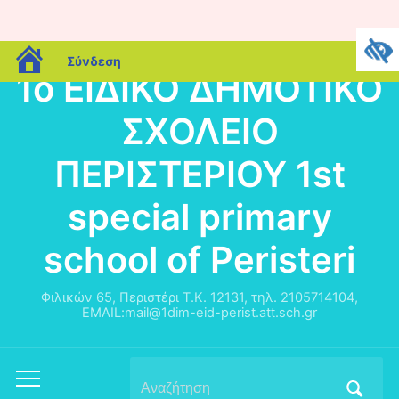
blogs.sch.gr
Σύνδεση
1o ΕΙΔΙΚΟ ΔΗΜΟΤΙΚΟ
ΣΧΟΛΕΙΟ
ΠΕΡΙΣΤΕΡΙΟΥ 1st
special primary
school of Peristeri
Φιλικών 65, Περιστέρι Τ.Κ. 12131, τηλ. 2105714104,
EMAIL:mail@1dim-eid-perist.att.sch.gr
Αναζήτηση
Εναλλαγή
για: