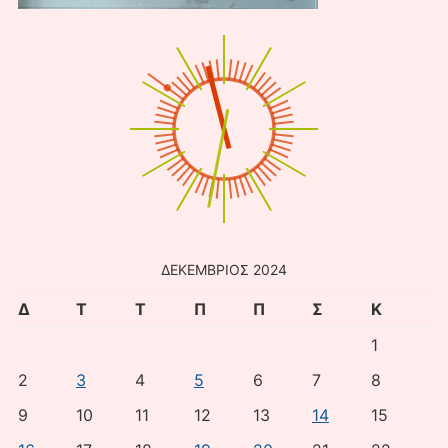
ΔΕΚΈΜΒΡΙΟΣ 2024
Δ
Τ
Τ
Π
Π
Σ
Κ
1
2
3
4
5
6
7
8
9
10
11
12
13
14
15