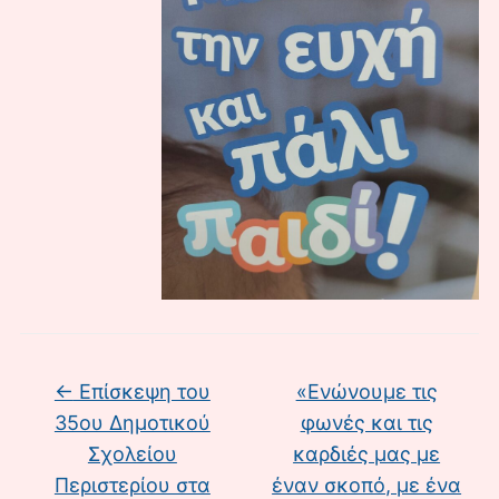
←
Επίσκεψη του
«Ενώνουμε τις
35ου Δημοτικού
φωνές και τις
Σχολείου
καρδιές μας με
Περιστερίου στα
έναν σκοπό, με ένα