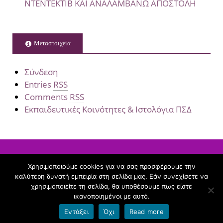
ΝΤΕΝΤΕΚΤΙΒ ΚΑΙ ΑΝΑΛΑΜΒΑΝΩ ΑΠΟΣΤΟΛΗ
Μεταστοιχεία
Σύνδεση
Entries
RSS
Comments
RSS
Εκπαιδευτικές Κοινότητες & Ιστολόγια ΠΣΔ
Χρησιμοποιούμε cookies για να σας προσφέρουμε την
καλύτερη δυνατή εμπειρία στη σελίδα μας. Εάν συνεχίσετε να
Copyright © 2026
19ο ΝΗΠΙΑΓΩΓΕΙΟ ΚΕΡΑΤΣΙΝΙΟΥ
. Με
χρησιμοποιείτε τη σελίδα, θα υποθέσουμε πως είστε
την δύναμη των
blogs.sch.gr
και
Stargazer
.
ικανοποιημένοι με αυτό.
Εντάξει
Όχι
Read more
Όροι χρήσης blogs.sch.gr
|
Δήλωση προσβασιμότητας