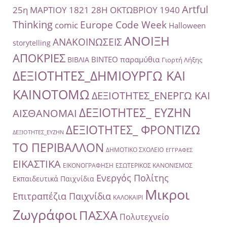
Artful
25η ΜΑΡΤΙΟΥ 1821
28Η ΟΚΤΩΒΡΙΟΥ 1940
Thinking
Europe Code Week
comic
Halloween
ΑΝΟΙΞΗ
ΑΝΑΚΟΙΝΩΣΕΙΣ
storytelling
ΑΠΟΚΡΙΕΣ
ΒΙΝΤΕΟ παραμύθια
ΒΙΒΛΙΑ
Γιορτή Λήξης
ΔΕΞΙΟΤΗΤΕΣ_ΔΗΜΙΟΥΡΓΩ ΚΑΙ
ΚΑΙΝΟΤΟΜΩ
ΔΕΞΙΟΤΗΤΕΣ_ΕΝΕΡΓΩ ΚΑΙ
ΔΕΞΙΟΤΗΤΕΣ_ ΕΥΖΗΝ
ΑΙΣΘΑΝΟΜΑΙ
ΔΕΞΙΟΤΗΤΕΣ_ ΦΡΟΝΤΙΖΩ
ΔΕΞΙΟΤΗΤΕΣ_ΕΥΖΗΝ
ΤΟ ΠΕΡΙΒΑΛΛΟΝ
ΔΗΜΟΤΙΚΟ ΣΧΟΛΕΙΟ
ΕΓΓΡΑΦΕΣ
ΕΙΚΑΣΤΙΚΑ
ΕΙΚΟΝΟΓΡΑΦΗΣΗ
ΕΣΩΤΕΡΙΚΟΣ ΚΑΝΟΝΙΣΜΟΣ
Ενεργός Πολίτης
Εκπαιδευτικά Παιχνίδια
Μικροι
Επιτραπέζια Παιχνίδια
ΚΑΛΟΚΑΙΡΙ
Ζωγράφοι
ΠΑΣΧΑ
Πολυτεχνείο