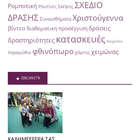
ΣΧΕΔΙΟ
Ρομποτική
Ρουτίνες Σκέψης
ΔΡΑΣΗΣ
Χριστούγεννα
Συναισθήματα
δράσεις
βίντεο
διαθεματικη προσέγγιση
κατασκευές
δραστηριότητες
παιχνίδια
φθινόπωρο
χειμώνας
παραμύθια
χάρτης
DSC09379
ΚΑΛΗΜΕΕΕΕΡΑ ΣΑΣ