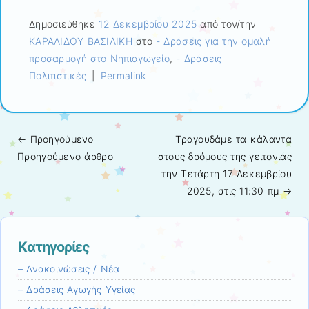
Ήχου
Δημοσιεύθηκε
12 Δεκεμβρίου 2025
από τον/την
ΚΑΡΑΛΙΔΟΥ ΒΑΣΙΛΙΚΗ
στο
- Δράσεις για την ομαλή
προσαρμογή στο Νηπιαγωγείο
,
- Δράσεις
Πολιτιστικές
|
Permalink
← Προηγούμενo
Τραγουδάμε τα κάλαντα
Πλοήγηση άρθρων
Προηγούμενο άρθρο
στους δρόμους της γειτονιάς
την Τετάρτη 17 Δεκεμβρίου
2025, στις 11:30 πμ
→
Kατηγορίες
– Ανακοινώσεις / Νέα
– Δράσεις Αγωγής Υγείας