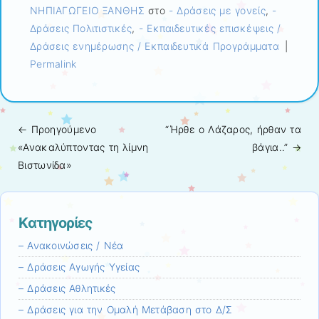
ΝΗΠΙΑΓΩΓΕΙΟ ΞΑΝΘΗΣ
στο
- Δράσεις με γονείς
,
-
Δράσεις Πολιτιστικές
,
- Εκπαιδευτικές επισκέψεις /
Δράσεις ενημέρωσης / Εκπαιδευτικά Προγράμματα
|
Permalink
← Προηγούμενo
“Ήρθε ο Λάζαρος, ήρθαν τα
Πλοήγηση άρθρων
«Ανακαλύπτοντας τη λίμνη
βάγια..”
→
Βιστωνίδα»
Kατηγορίες
– Ανακοινώσεις / Νέα
– Δράσεις Αγωγής Υγείας
– Δράσεις Αθλητικές
– Δράσεις για την Ομαλή Μετάβαση στο Δ/Σ