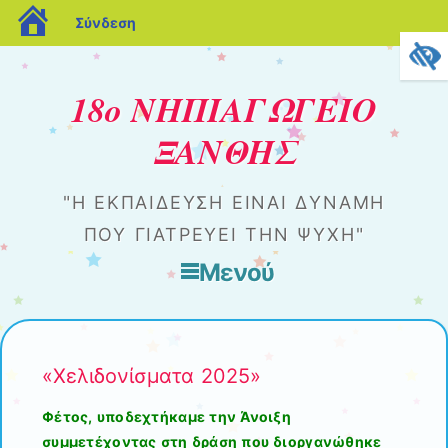
blogs.sch.gr
Σύνδεση
18ο ΝΗΠΙΑΓΩΓΕΙΟ
ΞΑΝΘΗΣ
"Η ΕΚΠΑΊΔΕΥΣΗ ΕΊΝΑΙ ΔΎΝΑΜΗ
ΠΟΥ ΓΙΑΤΡΕΎΕΙ ΤΗΝ ΨΥΧΉ"
Μενού
Μετάβαση στο περιεχόμενο
«Χελιδονίσματα 2025»
Φέτος, υποδεχτήκαμε την Άνοιξη
συμμετέχοντας στη δράση που διοργανώθηκε