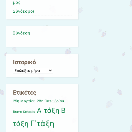
μας
Σύνδεσμοι
Σύνδεση
Ιστορικό
Ιστορικό
Ετικέτες
25η Μαρτίου
28η Οκτωβρίου
Β
Α τάξη
Bravo Schools
Γ΄τάξη
τάξη