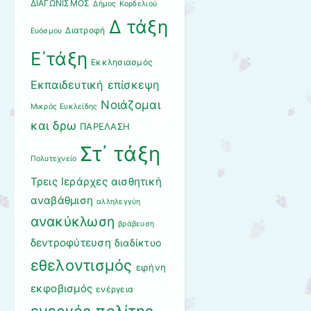
ΔΙΑΓΩΝΙΣΜΟΣ
Δήμος Κορδελιού
Δ τάξη
Διατροφή
Ευόσμου
Ε΄τάξη
Εκκλησιασμός
Εκπαιδευτική επίσκεψη
Νοιάζομαι
Μικρός Ευκλείδης
και δρω
ΠΑΡΕΛΑΣΗ
Στ΄ τάξη
Πολυτεχνείο
Τρεις Ιεράρχες
αισθητική
αναβάθμιση
αλληλεγγύη
ανακύκλωση
βράβευση
δεντροφύτευση
διαδίκτυο
εθελοντισμός
ειρήνη
εκφοβισμός
ενέργεια