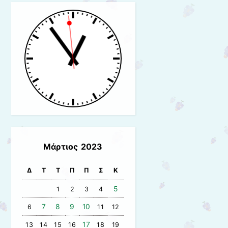
Μάρτιος 2023
Δ
Τ
Τ
Π
Π
Σ
Κ
5
1
2
3
4
7
8
9
10
6
11
12
17
13
14
15
16
18
19