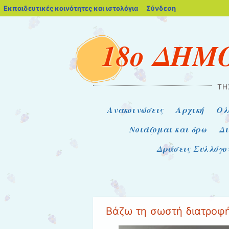
blogs.sch.gr
Εκπαιδευτικές κοινότητες και ιστολόγια
Σύνδεση
18ο ΔΗΜ
ΤΗ
Μενού
Μετάβαση στο περιεχόμενο
Ανακοινώσεις
Αρχική
Ολ
Nοιάζομαι και δρω
Δι
Δράσεις Συλλόγο
Βάζω τη σωστή διατροφ