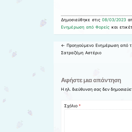
Δημοσιεύθηκε στις
08/03/2023
απ
Ενημέρωση από Φορείς
και ετικέ
← Προηγούμενo
Ενημέρωση από τ
Πλοήγηση άρθρων
Σατραζέμη Αστέριο
Αφήστε μια απάντηση
Η ηλ. διεύθυνση σας δεν δημοσιεύε
Σχόλιο
*