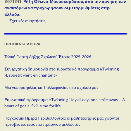
8/8/1841:
Ρήξη Όθωνα  Μαυροκορδάτου, από την άρνηση των
ανακτόρων να προχωρήσουν οι μεταρρυθμίσεις στην
Ελλάδα.
-
Σχετικές αναρτήσεις
ΠΡΌΣΦΑΤΑ ΆΡΘΡΑ
Τελική Γιορτή Λήξης Σχολικού Έτους 2025-2026
Συνεργατική δημιουργία στο ευρωπαϊκό πρόγραμμα eTwinning
«L’appétit vient en chantant»
Μια γέφυρα φιλίας και Γαλλοφωνίας στο σχολείο μας
Ευρωπαϊκό πρόγραμμα eTwinning “Joy all day: one smile away – A
heart of goals. Skill-s me for life
Παγκόσμια Ημέρα Περιβάλλοντος: οι μαθητές/τριες μας γίνονται
πρεσβευτές ενός πιο πράσινου μέλλοντος