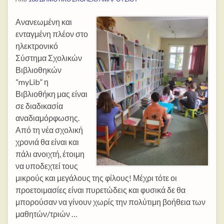
Ανανεωμένη και
ενταγμένη πλέον στο
ηλεκτρονικό
Σύστημα Σχολικών
Βιβλιοθηκών
“myLib” η
Βιβλιοθήκη μας είναι
σε διαδικασία
αναδιαμόρφωσης.
Από τη νέα σχολική
χρονιά θα είναι και
πάλι ανοιχτή, έτοιμη
να υποδεχτεί τους
μικρούς και μεγάλους της φίλους! Μέχρι τότε οι
προετοιμασίες είναι πυρετώδεις και φυσικά δε θα
μπορούσαν να γίνουν χωρίς την πολύτιμη βοήθεια των
μαθητών/τριών …