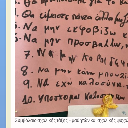
Συμβόλαιο σχολικής τάξης – μαθητών και σχολικής ψυχ