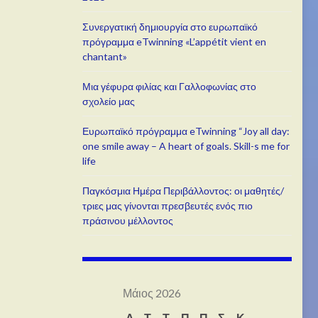
Συνεργατική δημιουργία στο ευρωπαϊκό
πρόγραμμα eTwinning «L’appétit vient en
chantant»
Μια γέφυρα φιλίας και Γαλλοφωνίας στο
σχολείο μας
Ευρωπαϊκό πρόγραμμα eTwinning “Joy all day:
one smile away – A heart of goals. Skill-s me for
life
Παγκόσμια Ημέρα Περιβάλλοντος: οι μαθητές/
τριες μας γίνονται πρεσβευτές ενός πιο
πράσινου μέλλοντος
Μάιος 2026
Δ
Τ
Τ
Π
Π
Σ
Κ