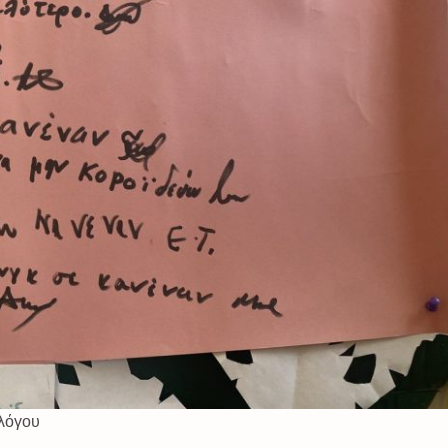
ολόγου