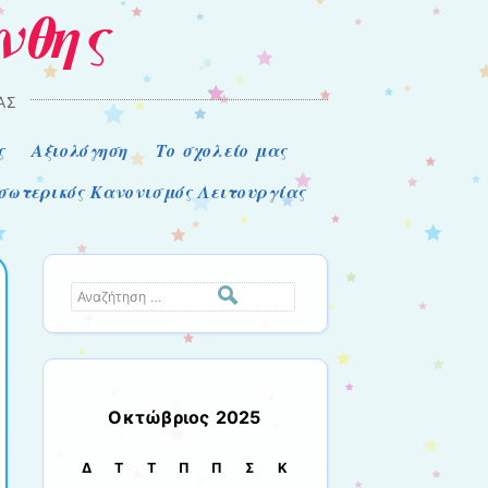
νθης
ΑΣ
ς
Αξιολόγηση
Το σχολείο μας
σωτερικός Κανονισμός Λειτουργίας
Αναζήτηση
Οκτώβριος 2025
Δ
Τ
Τ
Π
Π
Σ
Κ