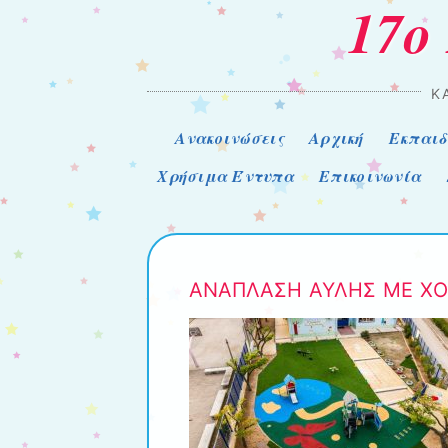
17ο
Κ
Μενού
Μετάβαση στο περιεχόμενο
Ανακοινώσεις
Αρχική
Εκπαιδ
Χρήσιμα Έντυπα
Επικοινωνία
ΑΝΑΠΛΑΣΗ ΑΥΛΗΣ ΜΕ ΧΟΡ