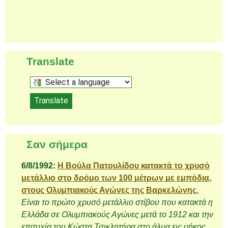
Translate
Select
a
Translate
language
to
translate
Σαν σήμερα
this
page
6/8/1992:
Η Βούλα Πατουλίδου κατακτά το χρυσό
μετάλλιο στο δρόμο των 100 μέτρων με εμπόδια,
στους Ολυμπιακούς Αγώνες της Βαρκελώνης.
Είναι το πρώτο χρυσό μετάλλιο στίβου που κατακτά η
Ελλάδα σε Ολυμπιακούς Αγώνες μετά το 1912 και την
επιτυχία του Κώστα Τσικλητήρα στο άλμα εις μήκος