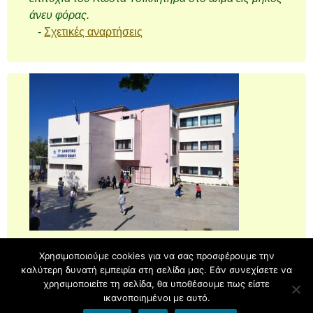
άνευ φόρας.
-
Σχετικές αναρτήσεις
Χρησιμοποιούμε cookies για να σας προσφέρουμε την
καλύτερη δυνατή εμπειρία στη σελίδα μας. Εάν συνεχίσετε να
Υπερήφανα λειτουργεί με
blogs.sch.gr
| Θέμα Tender Spring
χρησιμοποιείτε τη σελίδα, θα υποθέσουμε πως είστε
από
Ying Zhang
.
ικανοποιημένοι με αυτό.
Back to top