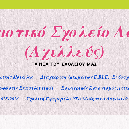
μοτικό Σχολείο 
(Αχιλλεύς)
ΤΑ ΝΈΑ ΤΟΥ ΣΧΟΛΕΊΟΥ ΜΑΣ
λικής Μονάδας
Διαχείριση ζητημάτων Ε.ΒΙ.Ε. (Ενδοσχ
ρφώσεις Εκπαιδευτικών
Εσωτερικός Κανονισμός Λειτ
025-2026
Σχολική Εφημερίδα “Τα Μαθητικά Λογάκια”