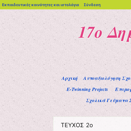
blogs.sch.gr
Εκπαιδευτικές κοινότητες και ιστολόγια
Σύνδεση
17ο Δη
Μενού
Μετάβαση στο περιεχόμενο
Αρχική
Αυτοαξιολόγηση Σχο
Ε-Twinning Projects
Επιμο
Σχολικά Γεύματα 2
ΤΕΥΧΟΣ 2ο