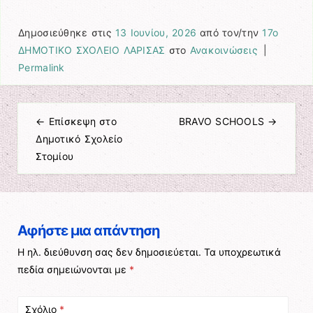
Δημοσιεύθηκε στις
13 Ιουνίου, 2026
από τον/την
17ο
ΔΗΜΟΤΙΚΟ ΣΧΟΛΕΙΟ ΛΑΡΙΣΑΣ
στο
Ανακοινώσεις
|
Permalink
←
Επίσκεψη στο
BRAVO SCHOOLS
→
Πλοήγηση άρθρων
Δημοτικό Σχολείο
Στομίου
Αφήστε μια απάντηση
Η ηλ. διεύθυνση σας δεν δημοσιεύεται.
Τα υποχρεωτικά
πεδία σημειώνονται με
*
Σχόλιο
*