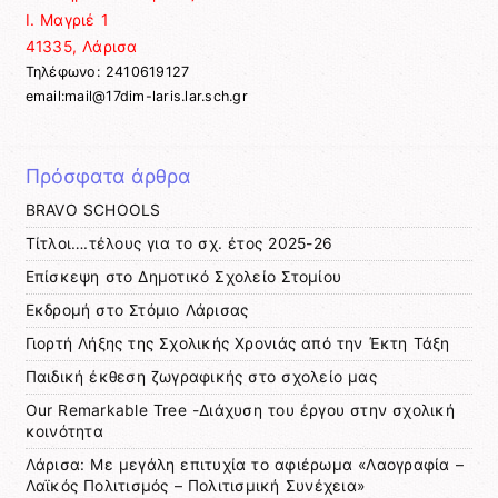
Ι. Μαγριέ 1
41335, Λάρισα
Τηλέφωνο: 2410619127
email:mail@17dim-laris.lar.sch.gr
Πρόσφατα άρθρα
BRAVO SCHOOLS
Τίτλοι….τέλους για το σχ. έτος 2025-26
Επίσκεψη στο Δημοτικό Σχολείο Στομίου
Εκδρομή στο Στόμιο Λάρισας
Γιορτή Λήξης της Σχολικής Χρονιάς από την Έκτη Τάξη
Παιδική έκθεση ζωγραφικής στο σχολείο μας
Our Remarkable Tree -Διάχυση του έργου στην σχολική
κοινότητα
Λάρισα: Με μεγάλη επιτυχία το αφιέρωμα «Λαογραφία –
Λαϊκός Πολιτισμός – Πολιτισμική Συνέχεια»