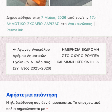
Δημοσιεύθηκε στις
7 Μαΐου, 2026
από τον/την
17ο
ΔΗΜΟΤΙΚΟ ΣΧΟΛΕΙΟ ΛΑΡΙΣΑΣ
στο
Ανακοινώσεις
|
Permalink
←
Αγώνες Ανωμάλου
ΗΜΕΡΗΣΙΑ ΕΚΔΡΟΜΗ
Πλοήγηση άρθρων
Δρόμου Δημοτικών
ΣΤΟ ΟΧΥΡΟ ΡΟΥΠΕΛ
Σχολείων Ν. Λάρισας
ΚΑΙ ΛΙΜΝΗ ΚΕΡΚΙΝΗΣ
→
(Σχ. Έτος 2025–2026)
Αφήστε μια απάντηση
Η ηλ. διεύθυνση σας δεν δημοσιεύεται.
Τα υποχρεωτικά
πεδία σημειώνονται με
*