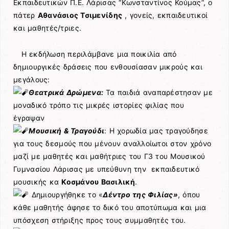
Εκπαιδευτικών Π.Ε. Λάρισας “Κωνσταντίνος Κούμας”, ο
πάτερ
Αθανάσιος Τσιμενίδης
, γονείς, εκπαιδευτικοί
και μαθητές/τριες.
Η εκδήλωση περιλάμβανε μια ποικιλία από
δημιουργικές δράσεις που ενθουσίασαν μικρούς και
μεγάλους:
Θεατρικά Δρώμενα:
Τα παιδιά αναπαρέστησαν με
μοναδικό τρόπο τις μικρές ιστορίες φιλίας που
έγραψαν
Μουσική & Τραγούδι
: Η χορωδία μας τραγούδησε
για τους δεσμούς που μένουν αναλλοίωτοι στον χρόνο
μαζί με μαθητές και μαθήτριες του Γ3 του Μουσικού
Γυμνασίου Λάρισας με υπεύθυνη την εκπαιδευτικό
μουσικής κα
Κοσμάνου Βασιλική
.
Δημιουργήθηκε το «
Δέντρο της Φιλίας»
, όπου
κάθε μαθητής άφησε το δικό του αποτύπωμα και μια
υπόσχεση στήριξης προς τους συμμαθητές του.