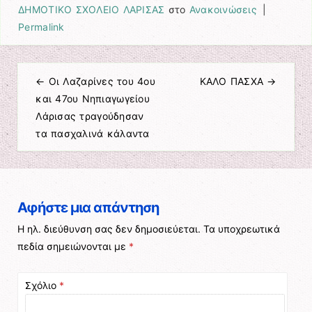
ΔΗΜΟΤΙΚΟ ΣΧΟΛΕΙΟ ΛΑΡΙΣΑΣ
στο
Ανακοινώσεις
|
Permalink
←
Οι Λαζαρίνες του 4ου
ΚΑΛΟ ΠΑΣΧΑ
→
Πλοήγηση άρθρων
και 47ου Νηπιαγωγείου
Λάρισας τραγούδησαν
τα πασχαλινά κάλαντα
Αφήστε μια απάντηση
Η ηλ. διεύθυνση σας δεν δημοσιεύεται.
Τα υποχρεωτικά
πεδία σημειώνονται με
*
Σχόλιο
*