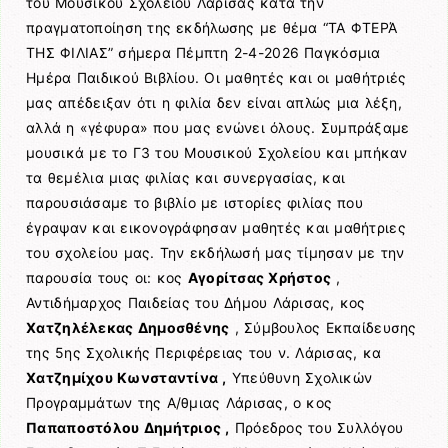
του Μουσικού Σχολείου Λάρισας κατά την
πραγματοποίηση της εκδήλωσης με θέμα “ΤΑ ΦΤΕΡΆ
ΤΗΣ ΦΙΛΙΑΣ” σήμερα Πέμπτη 2-4-2026 Παγκόσμια
Ημέρα Παιδικού Βιβλίου. Οι μαθητές και οι μαθήτριές
μας απέδειξαν ότι η φιλία δεν είναι απλώς μια λέξη,
αλλά η «γέφυρα» που μας ενώνει όλους. Συμπράξαμε
μουσικά με το Γ3 του Μουσικού Σχολείου και μπήκαν
τα θεμέλια μιας φιλίας και συνεργασίας, και
παρουσιάσαμε το βιβλίο με ιστορίες φιλίας που
έγραψαν και εικονογράφησαν μαθητές και μαθήτριες
του σχολείου μας. Την εκδήλωσή μας τίμησαν με την
παρουσία τους οι: κος
Αγορίτσας Χρήστος
,
Αντιδήμαρχος Παιδείας του Δήμου Λάρισας, κος
Χατζηλέλεκας Δημοσθένης
, Σύμβουλος Εκπαίδευσης
της 5ης Σχολικής Περιφέρειας του ν. Λάρισας, κα
Χατζημίχου Κωνσταντίνα ,
Υπεύθυνη Σχολικών
Προγραμμάτων της Α/θμιας Λάρισας, ο κος
Παπαποστόλου Δημήτριος ,
Πρόεδρος του Συλλόγου