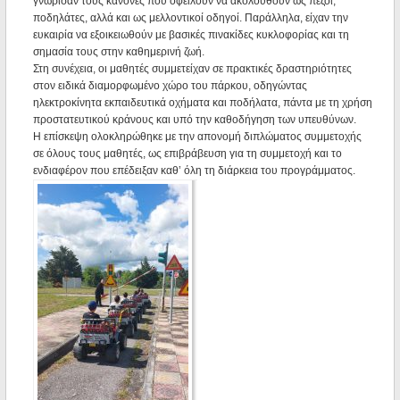
γνώρισαν τους κανόνες που οφείλουν να ακολουθούν ως πεζοί,
ποδηλάτες, αλλά και ως μελλοντικοί οδηγοί. Παράλληλα, είχαν την
ευκαιρία να εξοικειωθούν με βασικές πινακίδες κυκλοφορίας και τη
σημασία τους στην καθημερινή ζωή.
Στη συνέχεια, οι μαθητές συμμετείχαν σε πρακτικές δραστηριότητες
στον ειδικά διαμορφωμένο χώρο του πάρκου, οδηγώντας
ηλεκτροκίνητα εκπαιδευτικά οχήματα και ποδήλατα, πάντα με τη χρήση
προστατευτικού κράνους και υπό την καθοδήγηση των υπευθύνων.
Η επίσκεψη ολοκληρώθηκε με την απονομή διπλώματος συμμετοχής
σε όλους τους μαθητές, ως επιβράβευση για τη συμμετοχή και το
ενδιαφέρον που επέδειξαν καθ’ όλη τη διάρκεια του προγράμματος.