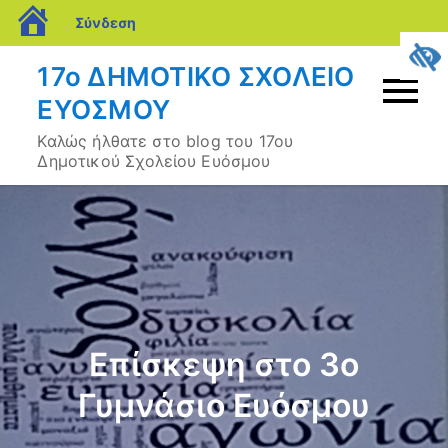
blogs.sch.gr
Σύνδεση
Μετάβαση
17ο ΔΗΜΟΤΙΚΟ ΣΧΟΛΕΙΟ
σε
ΕΥΟΣΜΟΥ
περιεχόμενο
Καλώς ήλθατε στο blog του 17ου
Δημοτικού Σχολείου Ευόσμου
Επίσκεψη στο 3ο
Γυμνάσιο Ευόσμου