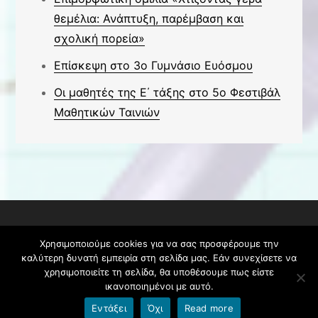
θεμέλια: Ανάπτυξη, παρέμβαση και
σχολική πορεία»
Επίσκεψη στο 3ο Γυμνάσιο Ευόσμου
Οι μαθητές της Ε΄ τάξης στο 5ο Φεστιβάλ
Μαθητικών Ταινιών
Copyright © #year#. Με την επιφύλαξη όλων
Χρησιμοποιούμε cookies για να σας προσφέρουμε την
των δικαιωμάτων. Θέμα Galaxy Preschool από
καλύτερη δυνατή εμπειρία στη σελίδα μας. Εάν συνεχίσετε να
Creativ Themes
χρησιμοποιείτε τη σελίδα, θα υποθέσουμε πως είστε
ικανοποιημένοι με αυτό.
Εντάξει
Όχι
Read more
Όροι χρήσης blogs.sch.gr
|
Δήλωση προσβασιμότητας