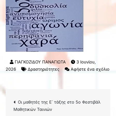
3 Ιουνίου,
2026
Δραστηριότητες
Αφήστε ένα σχόλιο
για
το
Επίσκεψη
Πλοήγηση
στο
Οι μαθητές της Ε΄ τάξης στο 5ο Φεστιβάλ
άρθρων
3ο
Μαθητικών Ταινιών
Γυμνάσιο