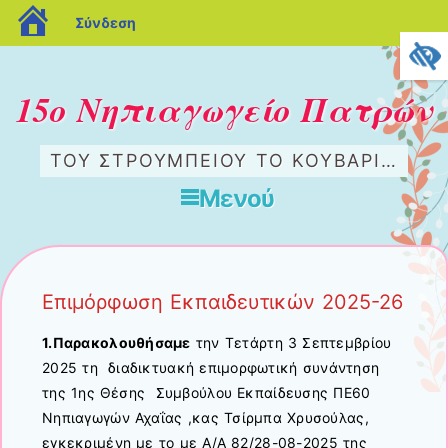
blogs.sch.gr
Σύνδεση
15ο Νηπιαγωγείο Πατρών
ΤΟΥ ΣΤΡΟΥΜΠΕΊΟΥ ΤΟ ΚΟΥΒΆΡΙ…
Μενού
Μετάβαση στο περιεχόμενο
Επιμόρφωση Εκπαιδευτικών 2025-26
1.Παρακολουθήσαμε
την Tετάρτη 3 Σεπτεμβρίου
2025 τη διαδικτυακή επιμορφωτική συνάντηση
της 1ης Θέσης Συμβούλου Εκπαίδευσης ΠΕ60
Νηπιαγωγών Αχαΐας ,κας Τσίρμπα Χρυσούλας,
εγκεκριμένη με το με Α/Α 82/28-08-2025 της