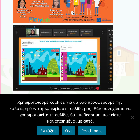
Χρησιμοποιούμε cookies για να σας προσφέρουμε την
καλύτερη δυνατή εμπειρία στη σελίδα μας. Εάν συνεχίσετε να
χρησιμοποιείτε τη σελίδα, θα υποθέσουμε πως είστε
Η Εβδομάδα Προγραμματισμού προσφέρει σε
ικανοποιημένοι με αυτό.
όλους τους μαθητές τη δυνατότητα να κάνουν τα
Εντάξει
Όχι
Read more
πρώτα τους βήματα ως δημιουργοί ψηφιακού