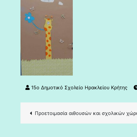
Πλοήγηση
Προετοιμασία αιθουσών και σχολικών χώρω
άρθρων