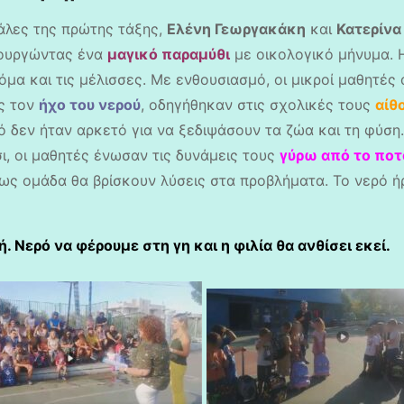
άλες της πρώτης τάξης,
Ελένη Γεωργακάκη
και
Κατερίνα
ιουργώντας ένα
μαγικό παραμύθι
με οικολογικό μήνυμα. 
κόμα και τις μέλισσες. Με ενθουσιασμό, οι μικροί μαθητ
ς τον
ήχο του νερού
, οδηγήθηκαν στις σχολικές τους
αίθ
ό δεν ήταν αρκετό για να ξεδιψάσουν τα ζώα και τη φύση
ι, οι μαθητές ένωσαν τις δυνάμεις τους
γύρω από το ποτ
 ως ομάδα θα βρίσκουν λύσεις στα προβλήματα. Το νερό ήρ
. Νερό να φέρουμε στη γη και η φιλία θα ανθίσει εκεί.