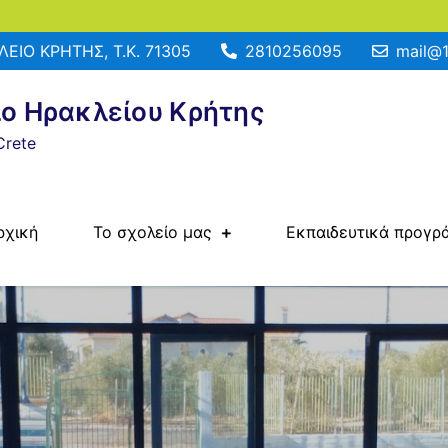
ΕΙΟ ΚΡΗΤΗΣ, Τ.Κ. 71305
2810256095
mail@1
ίο Ηρακλείου Κρήτης
Crete
ρχική
Το σχολείο μας
Εκπαιδευτικά προγρ