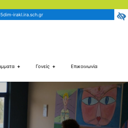
5dim-irakl.ira.sch.gr
άμματα
Γονείς
Επικοινωνία