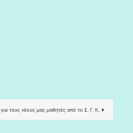
ια τους νέους μας μαθητές από το Σ. Γ. Κ.