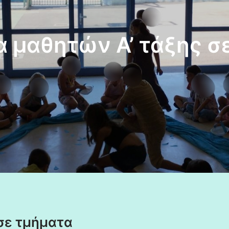
 μαθητών Α’ τάξης σ
σε τμήματα