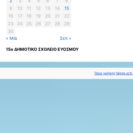
2
3
4
5
6
7
8
9
10
11
12
13
14
15
16
17
18
19
20
21
22
23
24
25
26
27
28
29
30
« Μάι
Σεπ »
15ο ΔΗΜΟΤΙΚΟ ΣΧΟΛΕΙΟ ΕΥΟΣΜΟΥ
Όροι χρήσης blogs.sch.