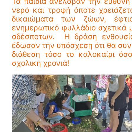
Τα παιδιά ανέλαβαν την ευθύν
νερό και τροφή όποτε χρειάζετ
δικαιώματα των ζώων, έφτι
ενημερωτικό φυλλάδιο σχετικά 
αδέσποτων. Η δράση ενθουσία
έδωσαν την υπόσχεση ότι θα συνε
διάθεση τόσο το καλοκαίρι όσ
σχολική χρονιά!