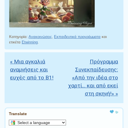
Κατηγορία:
Ανακοινώσεις
,
Εκπαιδευτικά προγράμματα
και
ετικέτα
Etwinning
.
«
Μια αγκαλιά
Πρόγραμμα
Πλοήγηση άρθρων
αναμνήσεις και
Συνεκπαίδευσης:
ευχές από το Β1!
«Από την ιδέα στο
χαρτί… και από εκεί
στη σκηνή!»
»
Translate
Select