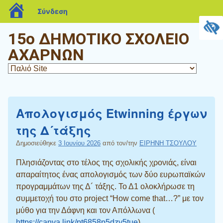
blogs.sch.gr
Σύνδεση
15ο ΔΗΜΟΤΙΚΟ ΣΧΟΛΕΙΟ
ΑΧΑΡΝΩΝ
Απολογισμός Etwinning έργων
της Δ´τάξης
Δημοσιεύθηκε
3 Ιουνίου 2026
από τον/την
ΕΙΡΗΝΗ ΤΣΟΥΛΟΥ
Πλησιάζοντας στο τέλος της σχολικής χρονιάς, είναι
απαραίτητος ένας απολογισμός των δύο ευρωπαϊκών
προγραμμάτων της Δ´ τάξης. Το Δ1 ολοκλήρωσε τη
συμμετοχή του στο project “How come that…?” με τον
μύθο για την Δάφνη και τον Απόλλωνα (
https://canva.link/pt6858p5dzy5tue
)