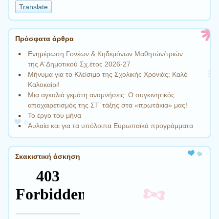
a
Translate
language
to
translate
Πρόσφατα άρθρα
this
page
Ενημέρωση Γονέων & Κηδεμόνων Μαθητών/τριών
της Α’ Δημοτικού Σχ.έτος 2026-27
Μήνυμα για το Κλείσιμο της Σχολικής Χρονιάς: Καλό
Καλοκαίρι!
Μια αγκαλιά γεμάτη αναμνήσεις: Ο συγκινητικός
αποχαιρετισμός της ΣΤ’ τάξης στα «πρωτάκια» μας!
Το έργο του μήνα
Αυλαία και για τα υπόλοιπα Eυρωπαϊκά προγράμματα
Σκακιστική άσκηση