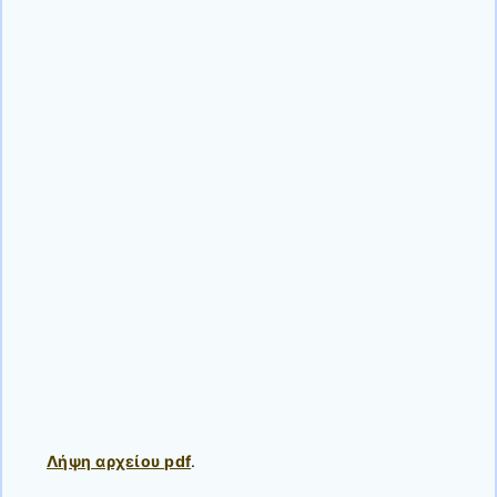
Λήψη αρχείου pdf
.