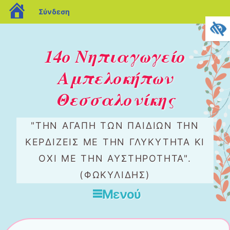
blogs.sch.gr
Σύνδεση
14ο Νηπιαγωγείο
Αμπελοκήπων
Θεσσαλονίκης
"ΤΗΝ ΑΓΆΠΗ ΤΩΝ ΠΑΙΔΙΏΝ ΤΗΝ
ΚΕΡΔΊΖΕΙΣ ΜΕ ΤΗΝ ΓΛΥΚΎΤΗΤΑ ΚΙ
ΌΧΙ ΜΕ ΤΗΝ ΑΥΣΤΗΡΌΤΗΤΑ".
(ΦΩΚΥΛΙΔΗΣ)
Μενού
Μετάβαση στο περιεχόμενο