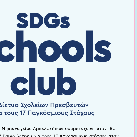
4ου Νηπιαγωγείου Αμπελοκήπων συμμετέχουν στον 9ο
 Bravo Schools για τους 17 παγκόσμιους στόχους στον