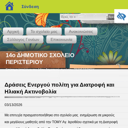
blogs.sch.gr
Σύνδεση
Βρες
Βρες το »
το
»
Αρχική
Το σχολείο μας
Ανακοινώσεις
Σύλλογος Γονέων
Επικοινωνία
14ο ΔΗΜΟΤΙΚΟ ΣΧΟΛΕΙΟ
ΠΕΡΙΣΤΕΡΙΟΥ
Επίσημο Ιστολόγιο του 14ου δημοτικού σχολείου ΠΕΡΙΣΤΕΡΙΟΥ
Δράσεις Ενεργού πολίτη για Διατροφή και
Ηλιακή Ακτινοβολία
03/13/2026
Με επιτυχία πραγματοποιήθηκε στο σχολείο μας ενημέρωση σε μικρούς
και μεγάλους μαθητές από την ΤΟΜΥ Αγ. Ιεροθέου σχετικά με τη Διατροφή