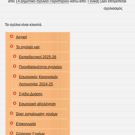
από
14 Δημοτικό σχολείο Περιστερίου
κάτω από:
Γενικά
| |
Δεν επιτρέπεται
στο
σχολιασμός
Δράσει
Ενεργο
Τα σχόλια είναι κλειστά.
πολίτη
Αρχική
για
Διατρο
Το σχολείο μας
και
Εκπαιδευτικοί 2025-26
Ηλιακή
Ακτινοβ
Προσβασιμότητα σχολείου
Εσωτερικός Κανονισμός
Λειτουργίας 2024-25
Σχέδιο Δράσης
Εσωτερική αξιολόγηση
Ώρες ενημέρωσης γονέων
Επικοινωνία
Σύλλογος Γονέων