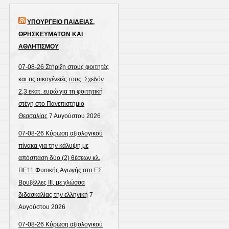
ΥΠΟΥΡΓΕΙΟ ΠΑΙΔΕΙΑΣ,
ΘΡΗΣΚΕΥΜΑΤΩΝ ΚΑΙ
ΑΘΛΗΤΙΣΜΟΥ
07-08-26 Στήριξη στους φοιτητές
και τις οικογένειές τους: Σχεδόν
2,3 εκατ. ευρώ για τη φοιτητική
στέγη στο Πανεπιστήμιο
Θεσσαλίας
7 Αυγούστου 2026
07-08-26 Κύρωση αξιολογικού
πίνακα για την κάλυψη με
απόσπαση δύο (2) θέσεων κλ.
ΠΕ11 Φυσικής Αγωγής στο ΕΣ
Βρυξέλλες ΙΙΙ, με γλώσσα
διδασκαλίας την ελληνική
7
Αυγούστου 2026
07-08-26 Κύρωση αξιολογικού