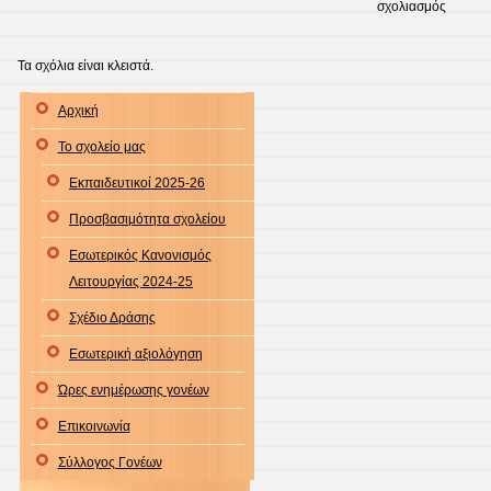
στο
σχολιασμός
ΟΜΙΛΙΑ
–
Τα σχόλια είναι κλειστά.
ΠΑΡΟΥ
Αρχική
ΓΙΑ
ΤΗΝ
Το σχολείο μας
ΑΣΦΑΛ
Εκπαιδευτικοί 2025-26
ΣΤΟ
ΔΙΑΔΙΚ
Προσβασιμότητα σχολείου
Εσωτερικός Κανονισμός
Λειτουργίας 2024-25
Σχέδιο Δράσης
Εσωτερική αξιολόγηση
Ώρες ενημέρωσης γονέων
Επικοινωνία
Σύλλογος Γονέων