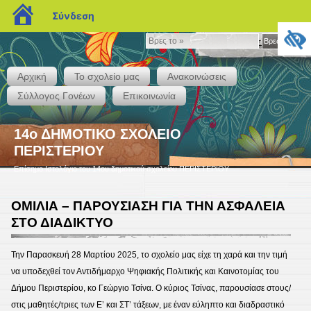
blogs.sch.gr
Σύνδεση
Βρες
Βρες το »
το
»
Αρχική
Το σχολείο μας
Ανακοινώσεις
Σύλλογος Γονέων
Επικοινωνία
14ο ΔΗΜΟΤΙΚΟ ΣΧΟΛΕΙΟ
ΠΕΡΙΣΤΕΡΙΟΥ
Επίσημο Ιστολόγιο του 14ου δημοτικού σχολείου ΠΕΡΙΣΤΕΡΙΟΥ
ΟΜΙΛΙΑ – ΠΑΡΟΥΣΙΑΣΗ ΓΙΑ ΤΗΝ ΑΣΦΑΛΕΙΑ
ΣΤΟ ΔΙΑΔΙΚΤΥΟ
Την Παρασκευή 28 Μαρτίου 2025, το σχολείο μας είχε τη χαρά και την τιμή
να υποδεχθεί τον Αντιδήμαρχο Ψηφιακής Πολιτικής και Καινοτομίας του
Δήμου Περιστερίου, κο Γεώργιο Τσίνα. Ο κύριος Τσίνας, παρουσίασε στους/
στις μαθητές/τριες των Ε’ και ΣΤ’ τάξεων, με έναν εύληπτο και διαδραστικό