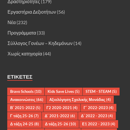
Δραστηριότητες
(179)
Εργαστήρια Δεξιοτήτων
(56)
Νέα
(232)
Προγράμματα
(33)
Σύλλογος Γονέων – Κηδεμόνων
(14)
Χωρίς κατηγορία
(44)
ΕΤΙΚΈΤΕΣ
Bravo Schools
(10)
Kids Save Lives
(5)
STEM - STEAM
(5)
Ανακοινώσεις
(66)
Αξιολόγηση Σχολικής Μονάδας
(4)
Β΄ 2021-2022
(5)
Γ2 2020-2021
(4)
Γ΄ 2022-2023
(4)
Γ τάξη 25-26
(7)
Δ΄ 2021-2022
(6)
Δ΄ 2022 - 2023
(4)
Δ τάξη 24-25
(8)
Δ τάξη 25-26
(10)
Ε1 2022 - 2023
(4)