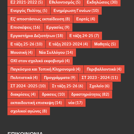
Ε2 2021-2022
(5)
Εθελοντισμός
(5)
Εκδηλώσεις
(30)
Ενεργός Πολίτης
(5)
Ενημέρωση Γονέων
(10)
Εξ' αποστάσεως εκπαίδευση
(8)
Εορτές
(4)
Επισκέψεις
(16)
Εργασίες
(9)
Εργαστήρια Δεξιοτήτων
(18)
Ε τάξη 24-25
(7)
Ε τάξη 25-26
(10)
Ε τάξη 2023-2024
(4)
Μαθητές
(5)
Μουσική
(4)
Νέα Συλλόγου
(14)
ΟΧΙ στον σχολικό εκφοβισμό
(4)
Παγκόσμια και Τοπική Κληρονομιά
(4)
Περιβαλλοντικά
(4)
Πολιτιστικά
(4)
Προγράμματα
(9)
ΣΤ 2023 - 2024
(11)
ΣΤ 2024 -2025
(10)
Στ τάξη 25-26
(6)
Σχολείο
(6)
διακρίσεις
(4)
δρασεις
(10)
δραστηριότητες
(82)
εκπαιδευτική επισκεψη
(14)
νέα
(17)
σχολικοί αγώνες
(8)
ΕΠΙΚΟΙΝΩΝΊΑ