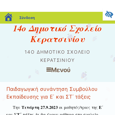
blogs.sch.gr
Σύνδεση
14ο Δημοτικό Σχολείο
Κερατσινίου
14Ο ΔΗΜΟΤΙΚΌ ΣΧΟΛΕΊΟ
ΚΕΡΑΤΣΙΝΊΟΥ
Μενού
Μετάβαση στο περιεχόμενο
Παιδαγωγική συνάντηση Συμβούλου
Εκπαίδευσης για Ε΄ και ΣΤ΄ τάξεις
Τετάρτη 27.9.2023
Ε
Την
οι μαθητές/τριες της
΄
ΣΤ΄
και
τάξης
δε θα έχουν μάθημα στο σχολείο
,