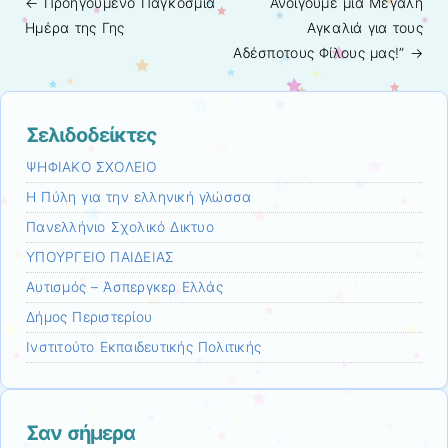
← Προηγούμενo
Παγκόσμια
Ανοίγουμε μια Μεγάλη
Πλοήγηση άρθρων
Ημέρα της Γης
Αγκαλιά για τους
Αδέσποτους Φίλους μας!”
→
Σελιδοδείκτες
ΨΗΦΙΑΚΟ ΣΧΟΛΕΙΟ
Η Πύλη για την ελληνική γλώσσα
Πανελλήνιο Σχολικό Δικτυο
ΥΠΟΥΡΓΕΙΟ ΠΑΙΔΕΙΑΣ
Αυτισμός – Άσπεργκερ Ελλάς
Δήμος Περιστερίου
Ινστιτούτο Εκπαιδευτικής Πολιτικής
Σαν σήμερα