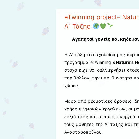
eTwinning project– Natur
Α΄ Τάξης
Αγαπητοί γονείς και κηδεμό
Η Α΄ τάξη του σχολείου μας συμμ
πρόγραμμα eTwinning
«Nature’s H
στόχο είχε να καλλιεργήσει στου
περιβάλλον, την υπευθυνότητα κ
χώρες.
Μέσα από βιωματικές δράσεις, δη
χρήση ψηφιακών εργαλείων, οι μ
δεξιότητες και στάσεις ενεργού 
τους μαθητές της Α΄ τάξης και τ
Αναστασοπούλου.