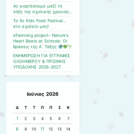
Ας γιορτάσουμε μαζί τη
λήξη της σχολικής χρονιάς…
Το 5ο Kids Food Festival…
στο σχολείο μας!
eTwinning project– Nature’s
Heart Beats at Schools: Οι
δράσεις της Α΄ Τάξης
ΕΝΗΜΕΡΩΣΗ ΓΙΑ ΕΓΓΡΑΦΕΣ
ΟΛΟΗΜΕΡΟΥ & ΠΡΩΙΝΗΣ
ΥΠΟΔΟΧΗΣ 2026-2027
Ιούνιος 2026
Δ
Τ
Τ
Π
Π
Σ
Κ
1
2
3
4
5
6
7
8
11
9
10
12
13
14