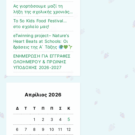
Ας γιορτάσουμε μαζί τη
λήξη της σχολικής χρονιάς…
Το 5ο Kids Food Festival…
στο σχολείο μας!
eTwinning project– Nature’s
Heart Beats at Schools: Οι
δράσεις της Α΄ Τάξης
ΕΝΗΜΕΡΩΣΗ ΓΙΑ ΕΓΓΡΑΦΕΣ
ΟΛΟΗΜΕΡΟΥ & ΠΡΩΙΝΗΣ
ΥΠΟΔΟΧΗΣ 2026-2027
Απρίλιος 2026
Δ
Τ
Τ
Π
Π
Σ
Κ
5
1
2
3
4
6
7
8
9
10
11
12