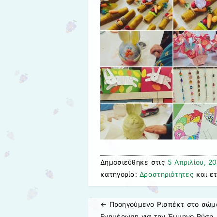
Δημοσιεύθηκε στις
5 Απριλίου, 2
κατηγορία:
Δραστηριότητες
και ε
← Προηγούμενo
Ρισπέκτ στο σώμ
Πλοήγηση άρθρων
Ενημέρωση για την Έμμηνο Ρύση