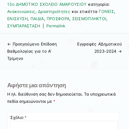
13ο ΔΗΜΟΤΙΚΟ ΣΧΟΛΕΙΟ ΑΜΑΡΟΥΣΙΟΥ
κατηγορία:
Ανακοινώσεις
,
Δραστηριότητες
και ετικέττα
ΓΟΝΕΙΣ
,
ΕΝΙΣΧΥΣΗ
,
ΠΑΙΔΙΑ
,
ΠΡΟΣΦΟΡΑ
,
ΣΕΙΣΜΟΠΛΗΚΤΟΙ
,
ΣΥΜΠΑΡΑΣΤΑΣΗ
|
Permalink
← Προηγούμενo
Επίδοση
Εγγραφές Α’Δημοτικού
Πλοήγηση άρθρων
Βαθμολογίας για το Α’
2023-2024
→
Τρίμηνο
Αφήστε μια απάντηση
Η ηλ. διεύθυνση σας δεν δημοσιεύεται.
Τα υποχρεωτικά
πεδία σημειώνονται με
*
Σχόλιο
*