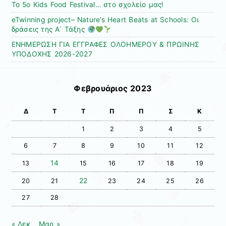
Το 5ο Kids Food Festival… στο σχολείο μας!
eTwinning project– Nature’s Heart Beats at Schools: Οι
δράσεις της Α΄ Τάξης
ΕΝΗΜΕΡΩΣΗ ΓΙΑ ΕΓΓΡΑΦΕΣ ΟΛΟΗΜΕΡΟΥ & ΠΡΩΙΝΗΣ
ΥΠΟΔΟΧΗΣ 2026-2027
Φεβρουάριος 2023
Δ
Τ
Τ
Π
Π
Σ
Κ
1
2
3
4
5
6
7
8
9
10
11
12
14
13
15
16
17
18
19
22
20
21
23
24
25
26
27
28
« Δεκ
Μαρ »