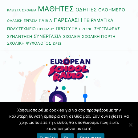
ΜΑΘΗΤΕΣ
ΟΔΗΓΙΕΣ
ΟΛΟΗΜΕΡΟ
ΚΛΕΙΣΤΑ ΣΧΟΛΕΙΑ
ΠΑΡΕΛΑΣΗ
ΠΕΙΡΑΜΑΤΙΚΑ
ΠΑΙΔΙΑ
ΟΜΑΔΙΚΗ ΕΡΓΑΣΙΑ
ΠΡΟΤΥΠΑ
ΠΟΛΥΤΕΧΝΕΙΟ
ΣΥΓΓΡΑΦΕΑΣ
ΠΡΟΟΔΟΥ
ΠΡΩΙΝΗ
ΣΥΝΕΡΓΑΣΙΑ
ΣΥΝΑΝΤΗΣΗ
ΣΧΟΛΕΙΑ
ΣΧΟΛΙΚΗ ΓΙΟΡΤΗ
ΣΧΟΛΙΚΗ ΨΥΧΟΛΟΓΟΣ
ΩΡΕΣ
Χρησιμοποιούμε cookies για να σας προσφέρουμε την
καλύτερη δυνατή εμπειρία στη σελίδα μας. Εάν συνεχίσετε να
χρησιμοποιείτε τη σελίδα, θα υποθέσουμε πως είστε
ικανοποιημένοι με αυτό.
Όροι χρήσης blogs.sch.gr
|
Δήλωση προσβασιμότητας
Εντάξει
Όχι
Read more