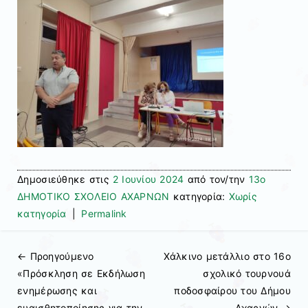
Δημοσιεύθηκε στις
2 Ιουνίου 2024
από τον/την
13ο
ΔΗΜΟΤΙΚΟ ΣΧΟΛΕΙΟ ΑΧΑΡΝΩΝ
κατηγορία:
Χωρίς
κατηγορία
|
Permalink
← Προηγούμενo
Χάλκινο μετάλλιο στο 16ο
Πλοήγηση άρθρων
«Πρόσκληση σε Εκδήλωση
σχολικό τουρνουά
ενημέρωσης και
ποδοσφαίρου του Δήμου
ευαισθητοποίησης για την
Αχαρνών
→