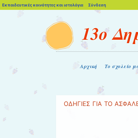
blogs.sch.gr
Εκπαιδευτικές κοινότητες και ιστολόγια
Σύνδεση
13ο Δη
Μενού
Μετάβαση στο περιεχόμενο
Αρχική
Το σχολείο μ
ΟΔΗΓΙΕΣ ΓΙΑ ΤΟ ΑΣΦΑΛ