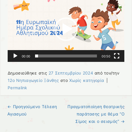
Αναπαραγωγής
Βίντεο
00:00
00:50
Δημοσιεύθηκε στις
27 Σεπτεμβρίου 2024
από τον/την
12ο Νηπιαγωγείο Ξάνθης
στο
Χωρίς κατηγορία
|
Permalink
← Προηγούμενo
Τέλεση
Πραγματοποίηση θεατρικής
Πλοήγηση άρθρων
Αγιασμού
παράτασης με θέμα “Ο
Σίμος και ο σεισμός”
→