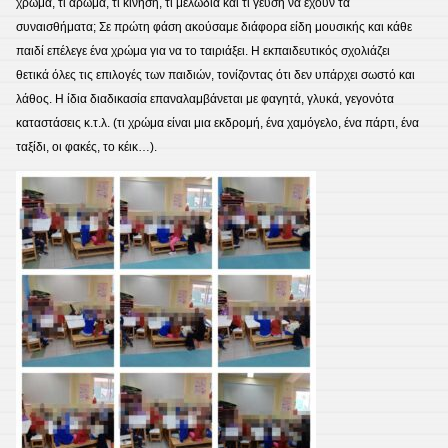
χρώμα, τι άρωμα, τι κίνηση, τι μελωδία και τι γεύση να έχουν τα
συναισθήματα; Σε πρώτη φάση ακούσαμε διάφορα είδη μουσικής και κάθε
παιδί επέλεγε ένα χρώμα για να το ταιριάξει. Η εκπαιδευτικός σχολιάζει
θετικά όλες τις επιλογές των παιδιών, τονίζοντας ότι δεν υπάρχει σωστό και
λάθος. Η ίδια διαδικασία επαναλαμβάνεται με φαγητά, γλυκά, γεγονότα
καταστάσεις κ.τ.λ. (τι χρώμα είναι μια εκδρομή, ένα χαμόγελο, ένα πάρτι, ένα
ταξίδι, οι φακές, το κέικ…).