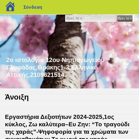
blogs.sch.gr
Σύνδεση
Βρες
Βρες το »
το
»
2ο ιστολόγιο 12ου Νηπιαγωγείου
Γλυφάδας,Θράκης1-3,Ελληνικό
Αττικής,2109621514
Άνοιξη
Εργαστήρια Δεξιοτήτων 2024-2025,1ος
κύκλος, Ζω καλύτερα–Ευ Ζην: “Το τραγούδι
της χαράς”-Ψηφοφορία για τα χρώματα των