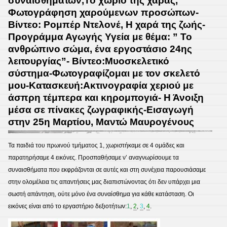
συναισθημάτων,Το χωριό της χαράς,
Φωτογράφηση χαρούμενων προσώπων-
Βίντεο: Ρομπέρ Ντελονέ, Η χαρά της ζωής-
Προγράμμα Αγωγής Υγεία με θέμα: ” Το
ανθρώπινο σώμα, ένα εργοστάσιο 24ης
λειτουργίας”- Βίντεο:Μυοσκελετικό
σύστημα-Φωτογραφίζομαι με τον σκελετό
μου-Κατασκευή:Ακτινογραφία χεριού με
άσπρη τέμπερα και κηρομπογιά- Η Άνοιξη
μέσα σε πίνακες ζωγραφικής-Εισαγωγή
στην 25η Μαρτίου, Μαντώ Μαυρογένους
Τα παιδιά του πρωινού τμήματος 1, χωριστήκαμε σε 4 ομάδες και
παρατηρήσαμε 4 εικόνες. Προσπαθήσαμε ν’ αναγνωρίσουμε τα
συναισθήματα που εκφράζονται σε αυτές και στη συνέχεια παρουσιάσαμε
στην ολομέλεια τις απαντήσεις μας διαπιστώνοντας ότι δεν υπάρχει μια
σωστή απάντηση, ούτε μόνο ένα συναίσθημα για κάθε κατάσταση. Οι
εικόνες είναι από το εργαστήριο δεξιοτήτων:
1
,
2
,
3
,
4
.