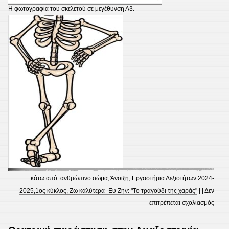
Η φωτογραφία του σκελετού σε μεγέθυνση Α3.
κάτω από:
ανθρώπινο σώμα
,
Άνοιξη
,
Εργαστήρια Δεξιοτήτων 2024-
2025,1ος κύκλος, Ζω καλύτερα–Ευ Ζην: "Το τραγούδι της χαράς"
| |
Δεν
στο
επιτρέπεται σχολιασμός
Εργα
Δεξι