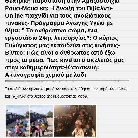
Θεατρική παράσταση στην Αμαξοστοιχία
2024
Ρουφ-Μουσική: Η Άνοιξη του Βιβάλντι-
2025
Online παιχνίδι για τους ανοιξιάτικους
κύκλο
πίνακες- Πρόγραμμα Αγωγής Υγεία με
Ζω
θέμα: ” Το ανθρώπινο σώμα, ένα
καλύ
εργοστάσιο 24ης λειτουργίας”: Ο κύριος
Ευ
Ευλύγιστος μας εκπαιδεύει στις κινήσεις-
Ζην:
Βίντεο: Πώς είναι ο άνθρωπος από έξω
“Το
προς τα μέσα, Πώς κινείται ο σκελετός μας
τραγ
στην καθημερινότητα-Κατασκευή:
της
Ακτινογραφία χεριού με λάδι
χαράς
Ψηφο
Τα παιδιά των πρωινών τμημάτων παρακολούθησαν την παράσταση “Φτου
για
και Τρ_αίνω” στο θέατρο της αμαξοστοιχίας Ρουφ.
τα
χρώμ
των
συνα
χωρι