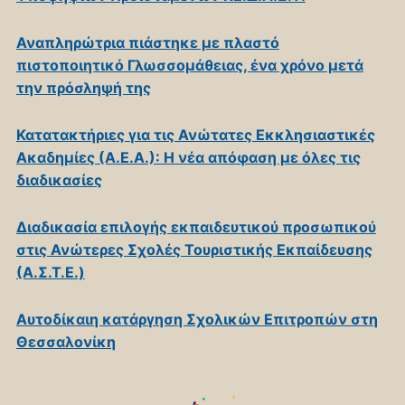
Αναπληρώτρια πιάστηκε με πλαστό
πιστοποιητικό Γλωσσομάθειας, ένα χρόνο μετά
την πρόσληψή της
Κατατακτήριες για τις Ανώτατες Εκκλησιαστικές
Ακαδημίες (Α.Ε.Α.): Η νέα απόφαση με όλες τις
διαδικασίες
Διαδικασία επιλογής εκπαιδευτικού προσωπικού
στις Ανώτερες Σχολές Τουριστικής Εκπαίδευσης
(Α.Σ.Τ.Ε.)
Αυτοδίκαιη κατάργηση Σχολικών Επιτροπών στη
Θεσσαλονίκη