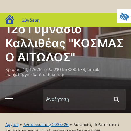
blogs.sch.gr
Σύνδεση
12ο Γυμνάσιο
Καλλιθέας "ΚΟΣΜΑΣ
Ο ΑΙΤΩΛΟΣ"
Κρέμου 43, 17676, τηλ: 210 9532829-8, email:
mail@12gym-kallith.att.sch.gr
Αναζήτηση
Εναλλαγή
για:
του
μενού
για
Αρχική
»
Ανακοινώσεις 2025-26
»
Αειφορία, Πολιτειότητα
κινητά
και Κλιματιστικά – Σκέψου πριν πατήσεις το ON