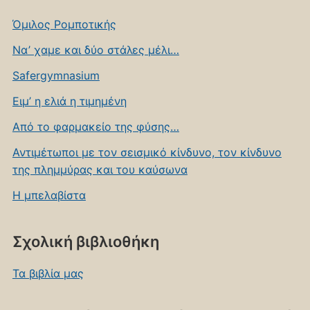
this
Όμιλος Ρομποτικής
page
Να’ χαμε και δύο στάλες μέλι…
Safergymnasium
Ειμ’ η ελιά η τιμημένη
Από το φαρμακείο της φύσης…
Αντιμέτωποι με τον σεισμικό κίνδυνο, τον κίνδυνο
της πλημμύρας και του καύσωνα
Η μπελαβίστα
Σχολική βιβλιοθήκη
Τα βιβλία μας