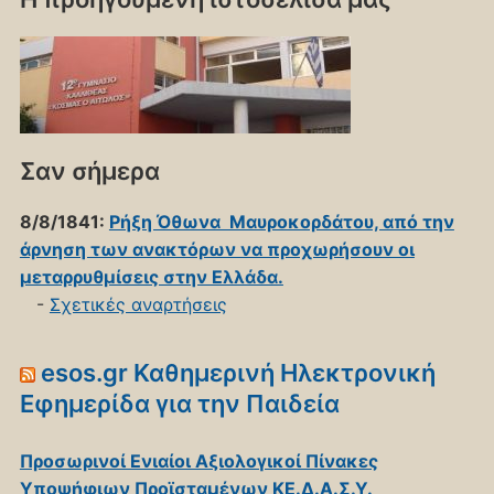
Σαν σήμερα
8/8/1841:
Ρήξη Όθωνα  Μαυροκορδάτου, από την
άρνηση των ανακτόρων να προχωρήσουν οι
μεταρρυθμίσεις στην Ελλάδα.
-
Σχετικές αναρτήσεις
esos.gr Καθημερινή Ηλεκτρονική
Εφημερίδα για την Παιδεία
Προσωρινοί Ενιαίοι Αξιολογικοί Πίνακες
Υποψήφιων Προϊσταμένων ΚΕ.Δ.Α.Σ.Υ.