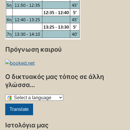
Πρόγνωση καιρού
Ο δικτυακός μας τόπος σε άλλη
γλώσσα…
Select
a
Translate
language
to
Ιστολόγια μας
translate