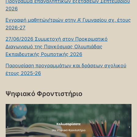
Πρόγραμμα επαναληπτικών εξετάσεων Σεπτεμβρίου
2026
Εγγραφή μαθητών/τριών στην Α’ Γυμνασίου σχ. έτους
2026-27
27/06/2026 Συμμετοχή στον Προκριματικό
Διαγωνισμό της Παγκόσμιας Ολυμπιάδας
Εκπαιδευτικής Ρομποτικής 2026
Παρουσίαση προγραμμάτων και δράσεων σχολικού
έτους 2025-26
Ψηφιακό Φροντιστήριο