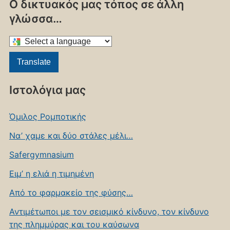
Ο δικτυακός μας τόπος σε άλλη
γλώσσα…
Select
a
Translate
language
to
Ιστολόγια μας
translate
this
Όμιλος Ρομποτικής
page
Να’ χαμε και δύο στάλες μέλι…
Safergymnasium
Ειμ’ η ελιά η τιμημένη
Από το φαρμακείο της φύσης…
Αντιμέτωποι με τον σεισμικό κίνδυνο, τον κίνδυνο
της πλημμύρας και του καύσωνα