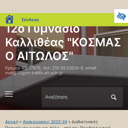
blogs.sch.gr
Σύνδεση
12ο Γυμνάσιο
Καλλιθέας "ΚΟΣΜΑΣ
Ο ΑΙΤΩΛΟΣ"
Κρέμου 43, 17676, τηλ: 210 9532829-8, email:
mail@12gym-kallith.att.sch.gr
Αναζήτηση
Εναλλαγή
για:
του
μενού
για
Αρχική
»
Ανακοινώσεις 2023-24
»
Διαδικτυακές
κινητά
Πασχαλινές ευχές και άλλα… από την Περιβαλλοντική