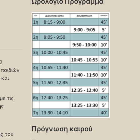
Ωρολόγιο Πρόγραμμα
2
 παιδιών
 και
με τις
ης
Πρόγνωση καιρού
ής του