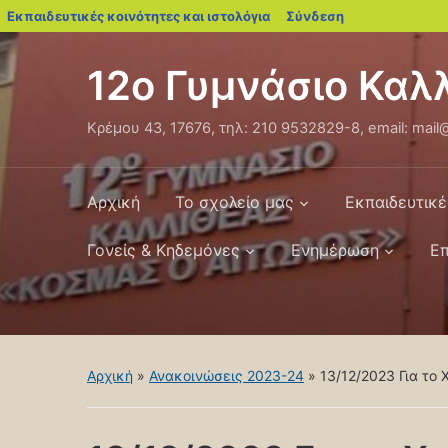
blogs.sch.gr
Εκπαιδευτικές κοινότητες και ιστολόγια
Σύνδεση
12ο Γυμνάσιο Κα
Κρέμου 43, 17676, τηλ: 210 9532829-8, email: mail@
Αρχική
Το σχολείο μας
Εκπαιδευτικέ
Γονείς & Κηδεμόνες
Ενημέρωση
Επ
Αρχική
»
Ανακοινώσεις 2023-24
»
13/12/2023 Για το