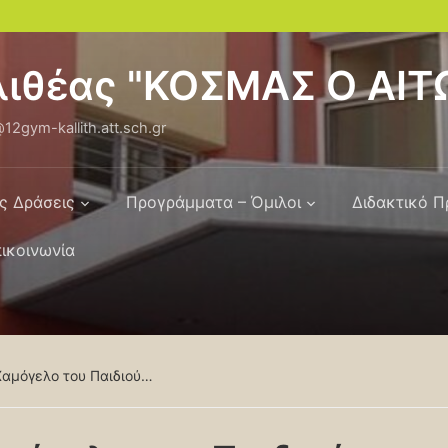
λλιθέας "ΚΟΣΜΑΣ Ο ΑΙ
12gym-kallith.att.sch.gr
ς Δράσεις
Προγράμματα – Όμιλοι
Διδακτικό 
ικοινωνία
 Χαμόγελο του Παιδιού…