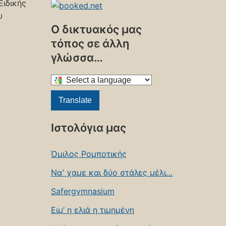
Ειδικής
υ
Ο δικτυακός μας
τόπος σε άλλη
γλώσσα…
Select
a
Translate
language
to
Ιστολόγια μας
translate
this
Όμιλος Ρομποτικής
page
Να’ χαμε και δύο στάλες μέλι…
Safergymnasium
Ειμ’ η ελιά η τιμημένη