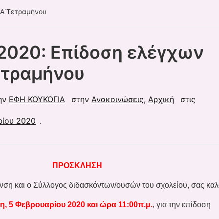
 Α΄Τετραμήνου
2020: Επίδοση ελέγχων
ετραμήνου
ην
ΕΦΗ ΚΟΥΚΟΓΙΑ
στην
Ανακοινώσεις
,
Αρχική
στις
ρίου 2020
.
ΠΡΟΣΚΛΗΣΗ
η και ο Σύλλογος διδασκόντων/ουσών του σχολείου, σας κα
η,
5 Φεβρουαρίου 2020 και ώρα 11:00π.μ.
, για την επίδοση