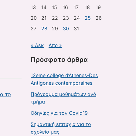
13
14
15
16
17
18
19
η
20
21
22
23
24
25
26
27
28
29
30
31
« Δεκ
Απρ »
Πρόσφατα άρθρα
12eme college d’Athenes-Des
Antigones contemporaines
ια το
Πρόγραμμα μαθημάτων ανά
τμήμα
Οδηγίες για τον Covid19
Σημαντική επιτυχία για το
σχολείο μας