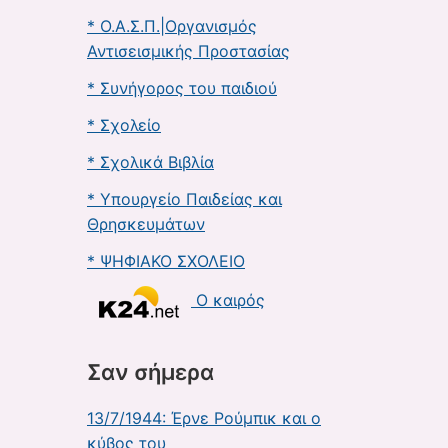
* Ο.Α.Σ.Π.|Οργανισμός
Αντισεισμικής Προστασίας
* Συνήγορος του παιδιού
* Σχολείο
* Σχολικά Βιβλία
* Υπουργείο Παιδείας και
Θρησκευμάτων
* ΨΗΦΙΑΚΟ ΣΧΟΛΕΙΟ
Ο καιρός
Σαν σήμερα
13/7/1944: Έρνε Ρούμπικ και ο
κύβος του