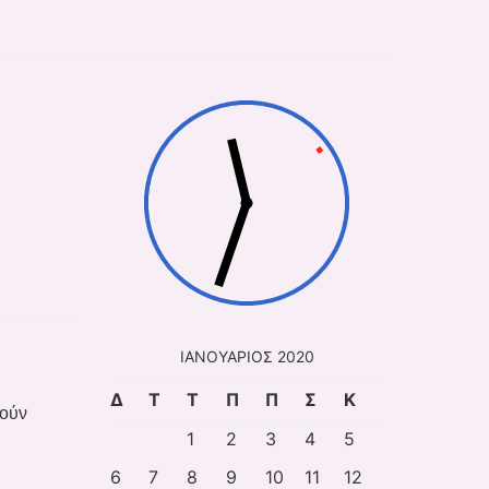
ΙΑΝΟΥΆΡΙΟΣ 2020
Δ
Τ
Τ
Π
Π
Σ
Κ
λούν
1
2
3
4
5
6
7
8
9
10
11
12