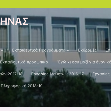
ΘΗΝΑΣ
Εκπαιδευτικά Προγράμματα
Εκδρομές
Επ
Εκπαιδευτικό προσωπικό
“Εγώ κι εσύ μαζί για έναν κ
τών 2017-18
Εργασίες Μαθητών 2016-17
Εργασίες
 Πληροφορική 2018-19