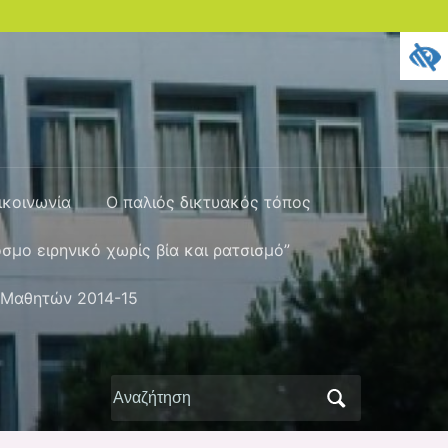
ικοινωνία
Ο παλιός δικτυακός τόπος
όσμο ειρηνικό χωρίς βία και ρατσισμό”
 Μαθητών 2014-15
Αναζήτηση
για: