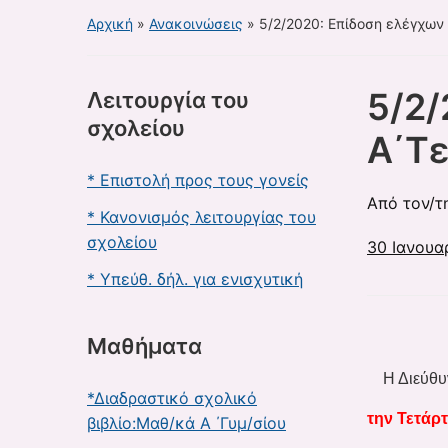
Αρχική
»
Ανακοινώσεις
»
5/2/2020: Επίδοση ελέγχων
5/2/
Λειτουργία του
σχολείου
Α΄Τ
* Επιστολή προς τους γονείς
Από τον/τ
* Κανονισμός λειτουργίας του
σχολείου
30 Ιανουα
* Υπεύθ. δήλ. για ενισχυτική
Μαθήματα
Η Διεύθυνσ
*Διαδραστικό σχολικό
την Τετάρτ
βιβλίο:Μαθ/κά Α ΄Γυμ/σίου