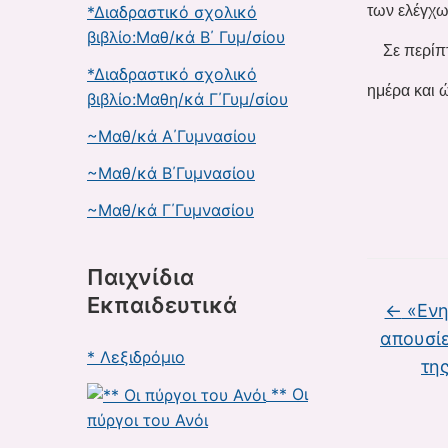
*Διαδραστικό σχολικό
των ελέγχω
βιβλίο:Μαθ/κά Β΄ Γυμ/σίου
Σε περίπτ
*Διαδραστικό σχολικό
ημέρα και ώ
βιβλίο:Μαθη/κά Γ΄Γυμ/σίου
~Μαθ/κά Α΄Γυμνασίου
Η Δ
~Μαθ/κά Β΄Γυμνασίου
~Μαθ/κά Γ΄Γυμνασίου
Μπρ
Παιχνίδια
Εκπαιδευτικά
←
«Ενη
απουσί
* Λεξιδρόμιο
τη
** Οι
πύργοι του Ανόι