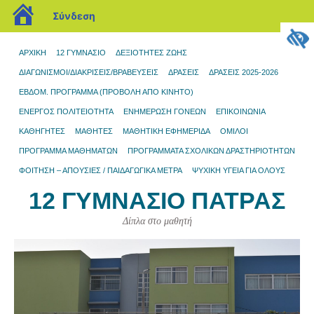
blogs.sch.gr
Σύνδεση
ΑΡΧΙΚΉ
12 ΓΥΜΝΆΣΙΟ
ΔΕΞΙΟΤΗΤΕΣ ΖΩΗΣ
ΔΙΑΓΩΝΙΣΜΟΊ/ΔΙΑΚΡΊΣΕΙΣ/ΒΡΑΒΕΎΣΕΙΣ
ΔΡΆΣΕΙΣ
ΔΡΑΣΕΙΣ 2025-2026
ΕΒΔΟΜ. ΠΡΟΓΡΑΜΜΑ (ΠΡΟΒΟΛΉ ΑΠΌ ΚΙΝΗΤΌ)
ΕΝΕΡΓΟΣ ΠΟΛΙΤΕΙΟΤΗΤΑ
ΕΝΗΜΈΡΩΣΗ ΓΟΝΈΩΝ
ΕΠΙΚΟΙΝΩΝΊΑ
ΚΑΘΗΓΗΤΕΣ
ΜΑΘΗΤΈΣ
ΜΑΘΗΤΙΚΉ ΕΦΗΜΕΡΊΔΑ
ΌΜΙΛΟΙ
ΠΡΌΓΡΑΜΜΑ ΜΑΘΗΜΆΤΩΝ
ΠΡΟΓΡΆΜΜΑΤΑ ΣΧΟΛΙΚΏΝ ΔΡΑΣΤΗΡΙΟΤΉΤΩΝ
ΦΟΙΤΗΣΗ – ΑΠΟΥΣΙΕΣ / ΠΑΙΔΑΓΩΓΙΚΑ ΜΕΤΡΑ
ΨΥΧΙΚΗ ΥΓΕΙΑ ΓΙΑ ΟΛΟΥΣ
12 ΓΥΜΝΆΣΙΟ ΠΆΤΡΑΣ
Δίπλα στο μαθητή