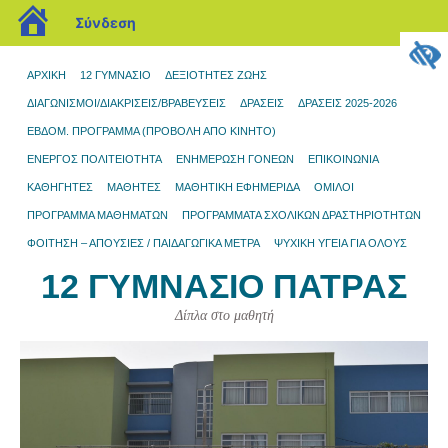
blogs.sch.gr
Σύνδεση
ΑΡΧΙΚΉ
12 ΓΥΜΝΆΣΙΟ
ΔΕΞΙΟΤΗΤΕΣ ΖΩΗΣ
ΔΙΑΓΩΝΙΣΜΟΊ/ΔΙΑΚΡΊΣΕΙΣ/ΒΡΑΒΕΎΣΕΙΣ
ΔΡΆΣΕΙΣ
ΔΡΑΣΕΙΣ 2025-2026
ΕΒΔΟΜ. ΠΡΟΓΡΑΜΜΑ (ΠΡΟΒΟΛΉ ΑΠΌ ΚΙΝΗΤΌ)
ΕΝΕΡΓΟΣ ΠΟΛΙΤΕΙΟΤΗΤΑ
ΕΝΗΜΈΡΩΣΗ ΓΟΝΈΩΝ
ΕΠΙΚΟΙΝΩΝΊΑ
ΚΑΘΗΓΗΤΕΣ
ΜΑΘΗΤΈΣ
ΜΑΘΗΤΙΚΉ ΕΦΗΜΕΡΊΔΑ
ΌΜΙΛΟΙ
ΠΡΌΓΡΑΜΜΑ ΜΑΘΗΜΆΤΩΝ
ΠΡΟΓΡΆΜΜΑΤΑ ΣΧΟΛΙΚΏΝ ΔΡΑΣΤΗΡΙΟΤΉΤΩΝ
ΦΟΙΤΗΣΗ – ΑΠΟΥΣΙΕΣ / ΠΑΙΔΑΓΩΓΙΚΑ ΜΕΤΡΑ
ΨΥΧΙΚΗ ΥΓΕΙΑ ΓΙΑ ΟΛΟΥΣ
12 ΓΥΜΝΆΣΙΟ ΠΆΤΡΑΣ
Δίπλα στο μαθητή