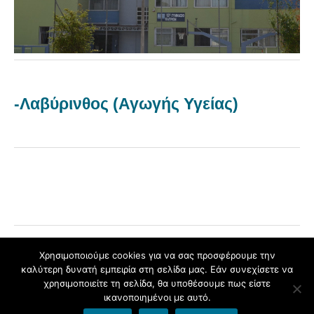
-Λαβύρινθος (Αγωγής Υγείας)
Χρησιμοποιούμε cookies για να σας προσφέρουμε την
καλύτερη δυνατή εμπειρία στη σελίδα μας. Εάν συνεχίσετε να
Φιλοξενείται στο
blogs.sch.gr
|
Το θέμα Yoko σχεδιάστηκε από
χρησιμοποιείτε τη σελίδα, θα υποθέσουμε πως είστε
Elmastudio
ικανοποιημένοι με αυτό.
Πάνω