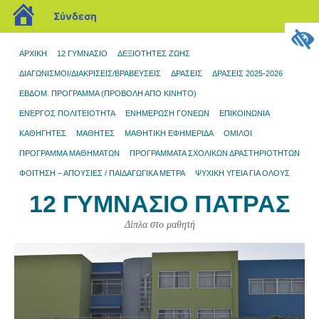
blogs.sch.gr
Σύνδεση
ΑΡΧΙΚΉ
12 ΓΥΜΝΆΣΙΟ
ΔΕΞΙΟΤΗΤΕΣ ΖΩΗΣ
ΔΙΑΓΩΝΙΣΜΟΊ/ΔΙΑΚΡΊΣΕΙΣ/ΒΡΑΒΕΎΣΕΙΣ
ΔΡΆΣΕΙΣ
ΔΡΑΣΕΙΣ 2025-2026
ΕΒΔΟΜ. ΠΡΟΓΡΑΜΜΑ (ΠΡΟΒΟΛΉ ΑΠΌ ΚΙΝΗΤΌ)
ΕΝΕΡΓΟΣ ΠΟΛΙΤΕΙΟΤΗΤΑ
ΕΝΗΜΈΡΩΣΗ ΓΟΝΈΩΝ
ΕΠΙΚΟΙΝΩΝΊΑ
ΚΑΘΗΓΗΤΕΣ
ΜΑΘΗΤΈΣ
ΜΑΘΗΤΙΚΉ ΕΦΗΜΕΡΊΔΑ
ΌΜΙΛΟΙ
ΠΡΌΓΡΑΜΜΑ ΜΑΘΗΜΆΤΩΝ
ΠΡΟΓΡΆΜΜΑΤΑ ΣΧΟΛΙΚΏΝ ΔΡΑΣΤΗΡΙΟΤΉΤΩΝ
ΦΟΙΤΗΣΗ – ΑΠΟΥΣΙΕΣ / ΠΑΙΔΑΓΩΓΙΚΑ ΜΕΤΡΑ
ΨΥΧΙΚΗ ΥΓΕΙΑ ΓΙΑ ΟΛΟΥΣ
12 ΓΥΜΝΆΣΙΟ ΠΆΤΡΑΣ
Δίπλα στο μαθητή