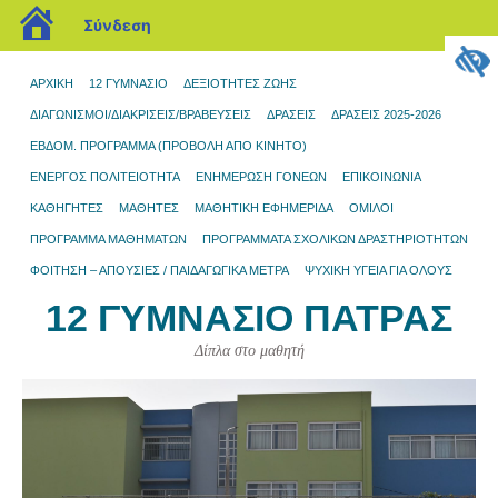
blogs.sch.gr
Σύνδεση
ΑΡΧΙΚΉ
12 ΓΥΜΝΆΣΙΟ
ΔΕΞΙΟΤΗΤΕΣ ΖΩΗΣ
ΔΙΑΓΩΝΙΣΜΟΊ/ΔΙΑΚΡΊΣΕΙΣ/ΒΡΑΒΕΎΣΕΙΣ
ΔΡΆΣΕΙΣ
ΔΡΑΣΕΙΣ 2025-2026
ΕΒΔΟΜ. ΠΡΟΓΡΑΜΜΑ (ΠΡΟΒΟΛΉ ΑΠΌ ΚΙΝΗΤΌ)
ΕΝΕΡΓΟΣ ΠΟΛΙΤΕΙΟΤΗΤΑ
ΕΝΗΜΈΡΩΣΗ ΓΟΝΈΩΝ
ΕΠΙΚΟΙΝΩΝΊΑ
ΚΑΘΗΓΗΤΕΣ
ΜΑΘΗΤΈΣ
ΜΑΘΗΤΙΚΉ ΕΦΗΜΕΡΊΔΑ
ΌΜΙΛΟΙ
ΠΡΌΓΡΑΜΜΑ ΜΑΘΗΜΆΤΩΝ
ΠΡΟΓΡΆΜΜΑΤΑ ΣΧΟΛΙΚΏΝ ΔΡΑΣΤΗΡΙΟΤΉΤΩΝ
ΦΟΙΤΗΣΗ – ΑΠΟΥΣΙΕΣ / ΠΑΙΔΑΓΩΓΙΚΑ ΜΕΤΡΑ
ΨΥΧΙΚΗ ΥΓΕΙΑ ΓΙΑ ΟΛΟΥΣ
12 ΓΥΜΝΆΣΙΟ ΠΆΤΡΑΣ
Δίπλα στο μαθητή