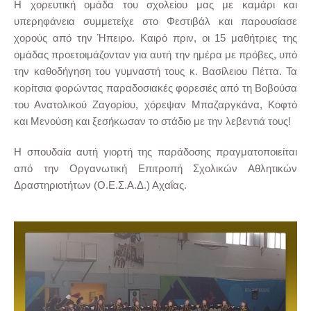
Η χορευτική ομάδα του σχολείου μας με καμάρι και
υπερηφάνεια συμμετείχε στο Φεστιβάλ και παρουσίασε
χορούς από την Ήπειρο. Καιρό πριν, οι 15 μαθήτριες της
ομάδας προετοιμάζονταν για αυτή την ημέρα με πρόβες, υπό
την καθοδήγηση του γυμναστή τους κ. Βασίλειου Πέττα. Τα
κορίτσια φορώντας παραδοσιακές φορεσιές από τη Βοβούσα
του Ανατολικού Ζαγορίου, χόρεψαν Μπαζαργκάνα, Κοφτό
και Μενούση και ξεσήκωσαν το στάδιο με την λεβεντιά τους!
Η σπουδαία αυτή γιορτή της παράδοσης πραγματοποιείται
από την Οργανωτική Επιτροπή Σχολικών Αθλητικών
Δραστηριοτήτων (Ο.Ε.Σ.Α.Δ.) Αχαΐας.