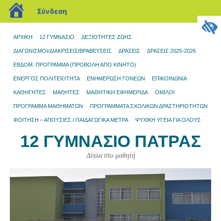
blogs.sch.gr
Σύνδεση
ΑΡΧΙΚΉ
12 ΓΥΜΝΆΣΙΟ
ΔΕΞΙΟΤΗΤΕΣ ΖΩΗΣ
ΔΙΑΓΩΝΙΣΜΟΊ/ΔΙΑΚΡΊΣΕΙΣ/ΒΡΑΒΕΎΣΕΙΣ
ΔΡΆΣΕΙΣ
ΔΡΑΣΕΙΣ 2025-2026
ΕΒΔΟΜ. ΠΡΟΓΡΑΜΜΑ (ΠΡΟΒΟΛΉ ΑΠΌ ΚΙΝΗΤΌ)
ΕΝΕΡΓΟΣ ΠΟΛΙΤΕΙΟΤΗΤΑ
ΕΝΗΜΈΡΩΣΗ ΓΟΝΈΩΝ
ΕΠΙΚΟΙΝΩΝΊΑ
ΚΑΘΗΓΗΤΕΣ
ΜΑΘΗΤΈΣ
ΜΑΘΗΤΙΚΉ ΕΦΗΜΕΡΊΔΑ
ΌΜΙΛΟΙ
ΠΡΌΓΡΑΜΜΑ ΜΑΘΗΜΆΤΩΝ
ΠΡΟΓΡΆΜΜΑΤΑ ΣΧΟΛΙΚΏΝ ΔΡΑΣΤΗΡΙΟΤΉΤΩΝ
ΦΟΙΤΗΣΗ – ΑΠΟΥΣΙΕΣ / ΠΑΙΔΑΓΩΓΙΚΑ ΜΕΤΡΑ
ΨΥΧΙΚΗ ΥΓΕΙΑ ΓΙΑ ΟΛΟΥΣ
12 ΓΥΜΝΆΣΙΟ ΠΆΤΡΑΣ
Δίπλα στο μαθητή