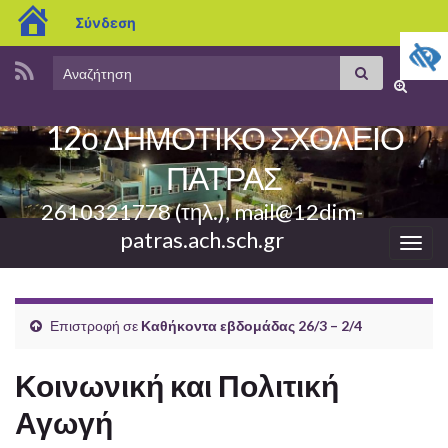
blogs.sch.gr
Σύνδεση
Search
Αναζήτηση
Εναλλαγ
for:
φόρμας
12ο ΔΗΜΟΤΙΚΟ ΣΧΟΛΕΙΟ
αναζήτη
ΠΑΤΡΑΣ
2610321778 (τηλ.), mail@12dim-
patras.ach.sch.gr
Εναλ
πλοή
Επιστροφή σε
Καθήκοντα εβδομάδας 26/3 – 2/4
Κοινωνική και Πολιτική
Αγωγή