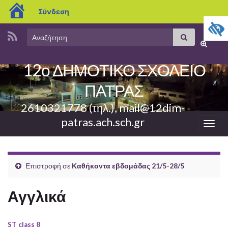
blogs.sch.gr
Σύνδεση
Search
Αναζήτηση
Εναλλαγ
for:
φόρμας
12ο ΔΗΜΟΤΙΚΟ ΣΧΟΛΕΙΟ
αναζήτη
ΠΑΤΡΑΣ
2610321778 (τηλ.), mail@12dim-
patras.ach.sch.gr
Εναλ
πλοή
Επιστροφή σε
Καθήκοντα εβδομάδας 21/5-28/5
Αγγλικά
ST class 8