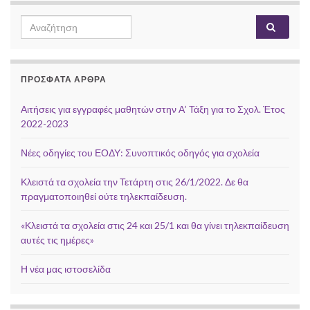
Search
Αναζή
for:
ΠΡΌΣΦΑΤΑ ΆΡΘΡΑ
Αιτήσεις για εγγραφές μαθητών στην Α’ Τάξη για το Σχολ. Έτος
2022-2023
Νέες οδηγίες του ΕΟΔΥ: Συνοπτικός οδηγός για σχολεία
Κλειστά τα σχολεία την Τετάρτη στις 26/1/2022. Δε θα
πραγματοποιηθεί ούτε τηλεκπαίδευση.
«Κλειστά τα σχολεία στις 24 και 25/1 και θα γίνει τηλεκπαίδευση
αυτές τις ημέρες»
Η νέα μας ιστοσελίδα