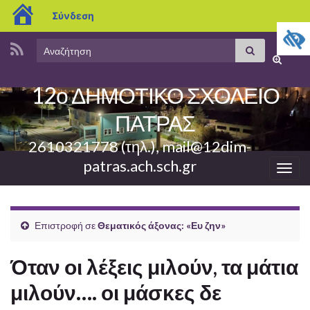
blogs.sch.gr
Σύνδεση
Search
Αναζήτηση
Εναλλαγ
for:
φόρμας
12ο ΔΗΜΟΤΙΚΟ ΣΧΟΛΕΙΟ
αναζήτη
ΠΑΤΡΑΣ
2610321778 (τηλ.), mail@12dim-
patras.ach.sch.gr
Εναλ
πλοή
Επιστροφή σε
Θεματικός άξονας: «Ευ ζην»
Όταν οι λέξεις μιλούν, τα μάτια
μιλούν…. οι μάσκες δε