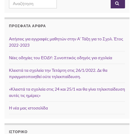
Search
Αναζή
for:
ΠΡΌΣΦΑΤΑ ΆΡΘΡΑ
Αιτήσεις για εγγραφές μαθητών στην Α’ Τάξη για το Σχολ. Έτος
2022-2023
Νέες οδηγίες του ΕΟΔΥ: Συνοπτικός οδηγός για σχολεία
Κλειστά τα σχολεία την Τετάρτη στις 26/1/2022. Δε θα
πραγματοποιηθεί ούτε τηλεκπαίδευση.
«Κλειστά τα σχολεία στις 24 και 25/1 και θα γίνει τηλεκπαίδευση
αυτές τις ημέρες»
Η νέα μας ιστοσελίδα
ΙΣΤΟΡΙΚΌ