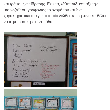
και τρόπους αντίδρασης. Έπειτα, κάθε παιδί έφτιαξε την
“κορνίζα” του, γράφοντας το όνομά του και ένα
χαρακτηριστικό του για το οποίο νιώθει υπερήφανο και θέλει
να το μοιραστεί με την ομάδα.