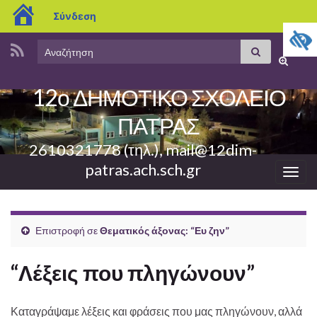
blogs.sch.gr
Σύνδεση
Search
Αναζήτηση
Εναλλαγ
for:
φόρμας
12ο ΔΗΜΟΤΙΚΟ ΣΧΟΛΕΙΟ
αναζήτη
ΠΑΤΡΑΣ
2610321778 (τηλ.), mail@12dim-
patras.ach.sch.gr
Εναλ
πλοή
Επιστροφή σε
Θεματικός άξονας: “Ευ ζην”
“Λέξεις που πληγώνουν”
Καταγράψαμε λέξεις και φράσεις που μας πληγώνουν, αλλά