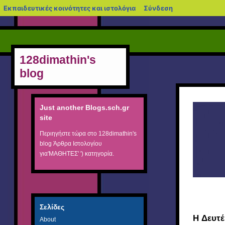
blogs.sch.gr
Εκπαιδευτικές κοινότητες και ιστολόγια
Σύνδεση
128dimathin's
blog
Just another Blogs.sch.gr
site
Περιηγήστε τώρα στο
128dimathin's
blog
Άρθρα Ιστολογίου
για'ΜΑΘΗΤΕΣ' ') κατηγορία.
Σελίδες
H Δευτέ
About